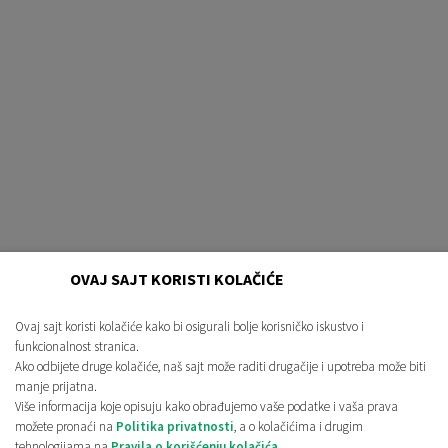
PROCEDURA
O NAMA
BLOG
KONTAKT
OVAJ SAJT KORISTI KOLAČIĆE
+385 95 8025 749
info@virtualno360.rs
Ovaj sajt koristi kolačiće kako bi osigurali bolje korisničko iskustvo i
funkcionalnost stranica.
Ako odbijete druge kolačiće, naš sajt može raditi drugačije i upotreba može biti
manje prijatna.
Politika privatnosti
Politika upotrebe kolačića
Više informacija koje opisuju kako obrađujemo vaše podatke i vaša prava
Ažuriraj kolačiće
Opšti uslovi korišćenja
možete pronaći na
Politika privatnosti
, a o kolačićima i drugim
tehnologijama na
Pravila o korišćenju kolačića.
.