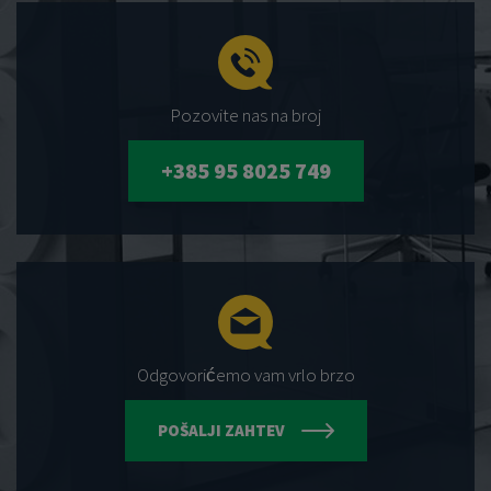
Pozovite nas na broj
+385 95 8025 749
Odgovorićemo vam vrlo brzo
POŠALJI ZAHTEV