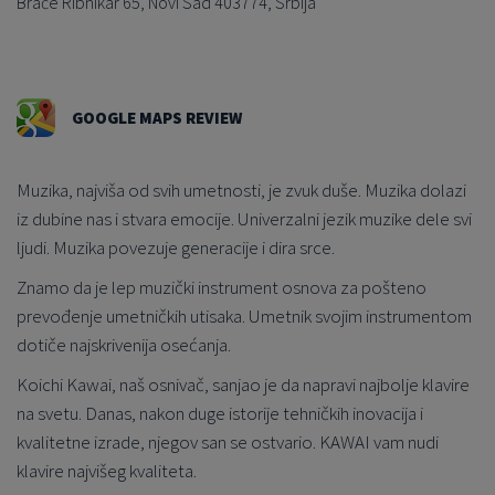
Braće Ribnikar 65, Novi Sad 403774, Srbija
GOOGLE MAPS REVIEW
Muzika, najviša od svih umetnosti, je zvuk duše. Muzika dolazi
iz dubine nas i stvara emocije. Univerzalni jezik muzike dele svi
ljudi. Muzika povezuje generacije i dira srce.
Znamo da je lep muzički instrument osnova za pošteno
prevođenje umetničkih utisaka. Umetnik svojim instrumentom
dotiče najskrivenija osećanja.
Koichi Kawai, naš osnivač, sanjao je da napravi najbolje klavire
na svetu. Danas, nakon duge istorije tehničkih inovacija i
kvalitetne izrade, njegov san se ostvario. KAWAI vam nudi
klavire najvišeg kvaliteta.