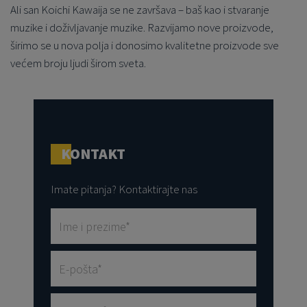
Ali san Koichi Kawaija se ne završava – baš kao i stvaranje
muzike i doživljavanje muzike. Razvijamo nove proizvode,
širimo se u nova polja i donosimo kvalitetne proizvode sve
većem broju ljudi širom sveta.
KONTAKT
Imate pitanja? Kontaktirajte nas