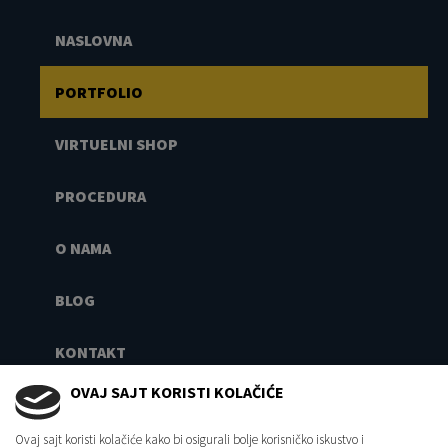
NASLOVNA
PORTFOLIO
VIRTUELNI SHOP
PROCEDURA
O NAMA
BLOG
KONTAKT
OVAJ SAJT KORISTI KOLAČIĆE
+385 95 8025 749
info@virtualno360.rs
Ovaj sajt koristi kolačiće kako bi osigurali bolje korisničko iskustvo i